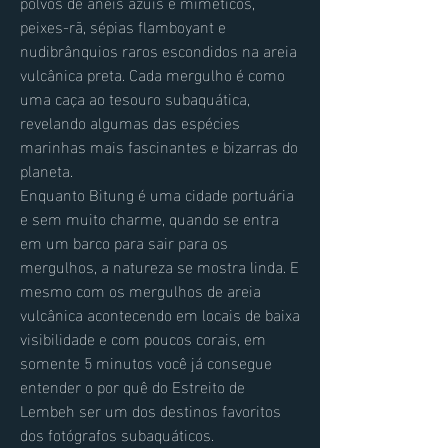
polvos de anéis azuis e miméticos,
peixes-rã, sépias flamboyant e
nudibrânquios raros escondidos na areia
vulcânica preta. Cada mergulho é como
uma caça ao tesouro subaquática,
revelando algumas das espécies
marinhas mais fascinantes e bizarras do
planeta.
Enquanto Bitung é uma cidade portuária
e sem muito charme, quando se entra
em um barco para sair para os
mergulhos, a natureza se mostra linda. E
mesmo com os mergulhos de areia
vulcânica acontecendo em locais de baixa
visibilidade e com poucos corais, em
somente 5 minutos você já consegue
entender o por quê do Estreito de
Lembeh ser um dos destinos favoritos
dos fotógrafos subaquáticos.