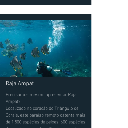
Raja Ampat
Precisamos mesmo apresentar Raja
Ampat?
Localizado no coração do Triângulo de
Corais, este paraíso remoto ostenta mais
de 1.500 espécies de peixes, 600 espécies