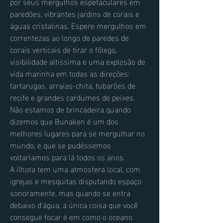
por seus mergulhos espetaculares em
paredões, vibrantes jardins de corais e
águas cristalinas. Espere mergulhos em
correntezas ao longo de paredes de
corais verticais de tirar o fôlego,
visibilidade altíssima e uma explosão de
vida marinha em todas as direções:
tartarugas, arraias-chita, tubarões de
recife e grandes cardumes de peixes.
​Não estamos de brincadeira quando
dizemos que Bunaken é um dos
melhores lugares para se mergulhar no
mundo, e que se pudéssemos
voltaríamos para lá todos os anos.
A ilhota tem uma atmosfera local, com
igrejas e mesquitas disputando espaço
sonoramente, mas quando se entra
debaixo d'água, a única coisa que você
consegue focar é em como o oceano