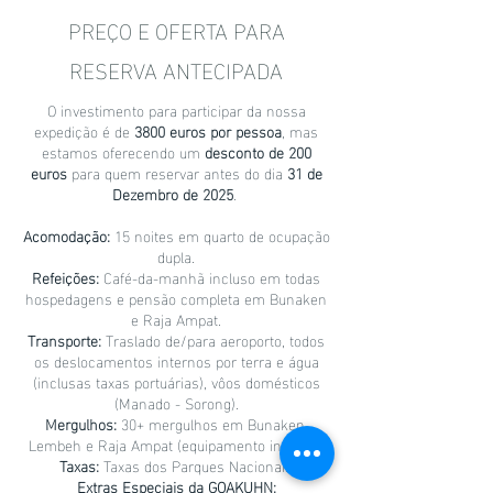
PREÇO E OFERTA PARA
RESERVA ANTECIPADA
O investimento para participar da nossa
expedição é de
3800 euros por pessoa
, mas
estamos oferecendo um
desconto de 200
euros
para quem reservar antes do dia
31 de
Dezembro de 2025
.
Acomodação:
15 noites em quarto de ocupação
dupla
.
Refeições:
Café-da-manhã incluso em todas
hospedagens e pensão completa em Bunaken
e Raja Ampat.
Transporte:
Traslado de/para aeroporto, todos
os deslocamentos internos por terra e água
(inclusas taxas portuárias), vôos domésticos
(Manado - Sorong).
Mergulhos:
30+ mergulhos em Bunaken,
Lembeh e Raja Ampat (equipamento incluso).
Taxas:
Taxas dos Parques Nacionais
Extras Especiais da GOAKUHN: