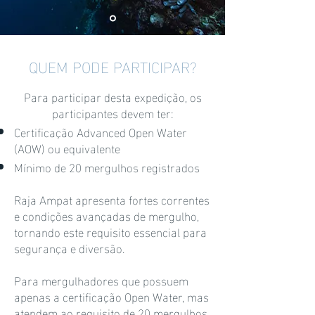
QUEM PODE PARTICIPAR?
Para participar desta expedição, os
participantes devem ter:
Certificação Advanced Open Water
(AOW) ou equivalente
Mínimo de 20 mergulhos registrados
Raja Ampat apresenta fortes correntes
e condições avançadas de mergulho,
tornando este requisito essencial para
segurança e diversão.
Para mergulhadores que possuem
apenas a certificação Open Water, mas
atendem ao requisito de 20 mergulhos,