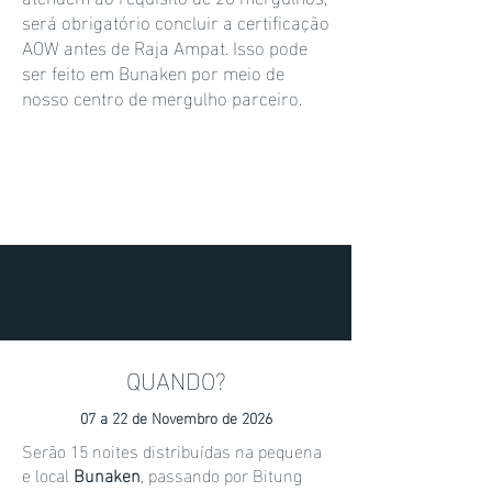
será obrigatório concluir a certificação
AOW antes de Raja Ampat. Isso pode
ser feito em Bunaken por meio de
nosso centro de mergulho parceiro.
QUANDO?
07 a 22 de Novembro de 2026
Serão 15 noites distribuídas na pequena
e local
Bunaken
, passando por Bitung