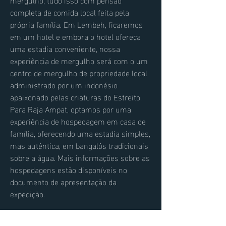
completa de comida local feita pela
própria família. Em Lembeh, ficaremos
em um hotel e embora o hotel ofereça
uma estadia conveniente, nossa
experiência de mergulho será com o um
centro de mergulho de propriedade local
administrado por um indonésio
apaixonado pelas criaturas do Estreito.
Para Raja Ampat, optamos por uma
experiência de hospedagem em casa de
família, oferecendo uma estadia simples,
mas autêntica, em bangalôs tradicionais
sobre a água. Mais informações sobre as
hospedagens estão disponíveis no
documento de apresentação da
expedição.