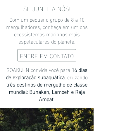
SE JUNTE A NÓS!
Com um pequeno grupo de 8 a 10
mergulhadores, conheça em um dos
ecossistemas marinhos mais
espetaculares do planeta.
ENTRE EM CONTATO
GOAKUHN convida você para
16 dias
de exploração subaquática
, cruzando
três destinos de mergulho de classe
mundial: Bunaken, Lembeh e Raja
Ampat
.