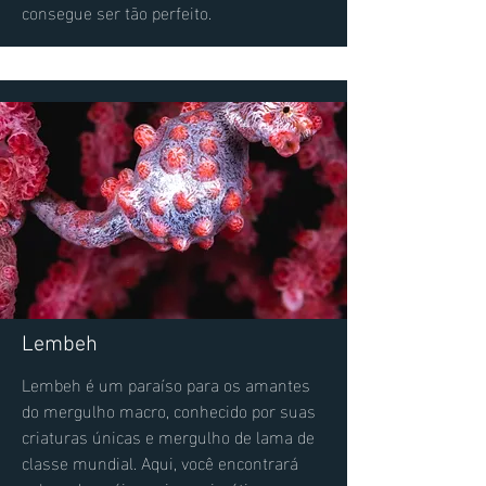
consegue ser tão perfeito.
Lembeh
Lembeh é um paraíso para os amantes
do mergulho macro, conhecido por suas
criaturas únicas e mergulho de lama de
classe mundial. Aqui, você encontrará