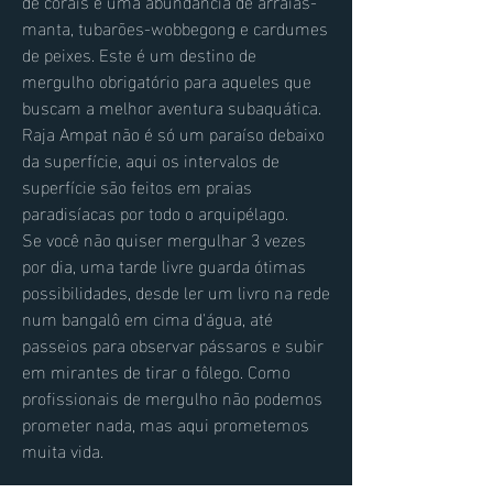
de corais e uma abundância de arraias-
manta, tubarões-wobbegong e cardumes
de peixes. Este é um destino de
mergulho obrigatório para aqueles que
buscam a melhor aventura subaquática.
Raja Ampat não é só um paraíso debaixo
da superfície, aqui os intervalos de
superfície são feitos em praias
paradisíacas por todo o arquipélago.
Se você não quiser mergulhar 3 vezes
por dia, uma tarde livre guarda ótimas
possibilidades, desde ler um livro na rede
num bangalô em cima d'água, até
passeios para observar pássaros e subir
em mirantes de tirar o fôlego.
​
Como
profissionais de mergulho não podemos
prometer nada, mas aqui prometemos
muita vida.